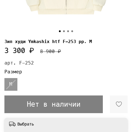
Зип худи Ymkashix htf F-253 pp. М
3 300 ₽
8 900 ₽
арт.
F-252
Размер
M
Нет в наличии
Выбрать