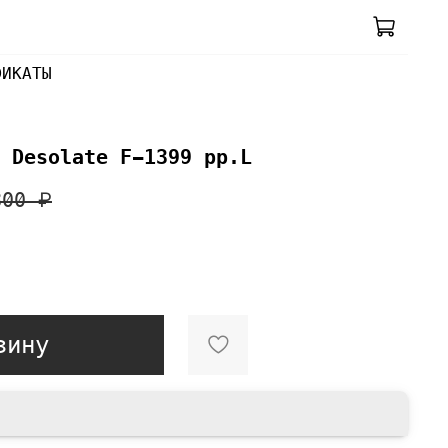
ФИКАТЫ
 Desolate F-1399 pp.L
800 ₽
зину