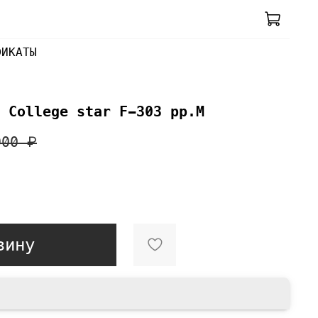
ФИКАТЫ
 College star F-303 pp.M
900 ₽
зину