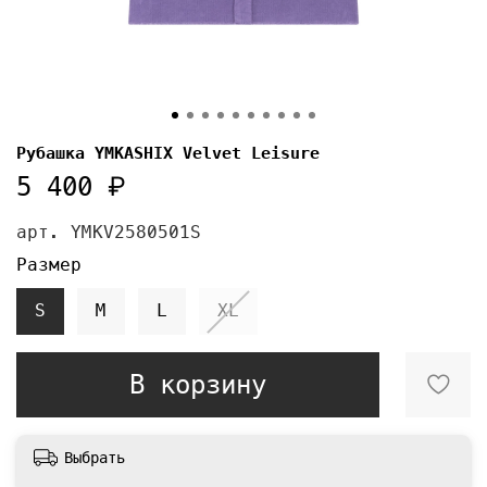
Рубашка YMKASHIX Velvet Leisure
5 400 ₽
арт.
YMKV2580501S
Размер
S
M
L
XL
В корзину
Выбрать