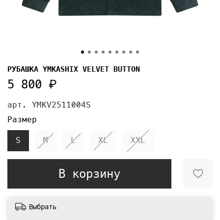
РУБАШКА YMKASHIX VELVET BUTTON
5 800 ₽
арт.
YMKV2511004S
Размер
S
M
L
XL
XXL
В корзину
Выбрать