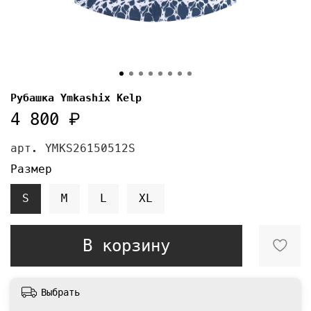
Рубашка Ymkashix Kelp
4 800 ₽
арт.
YMKS26150512S
Размер
S
M
L
XL
В корзину
Выбрать