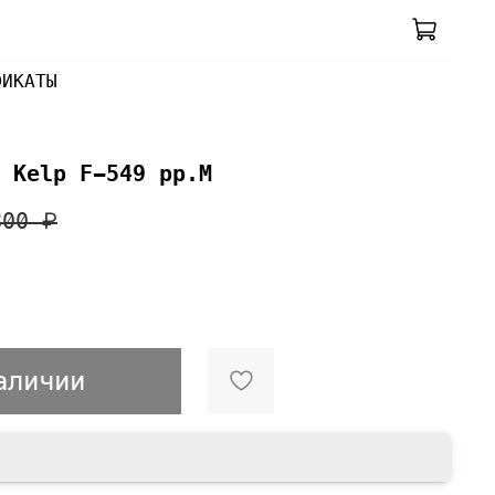
ФИКАТЫ
 Kelp F-549 pp.M
800 ₽
аличии