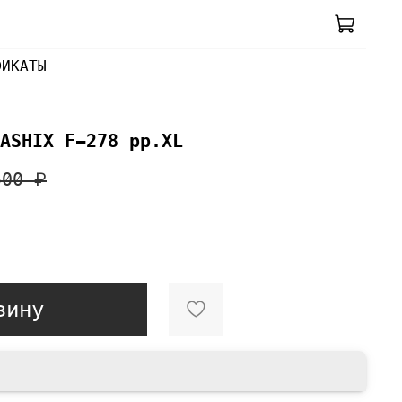
ФИКАТЫ
ASHIX F-278 pp.XL
500 ₽
зину