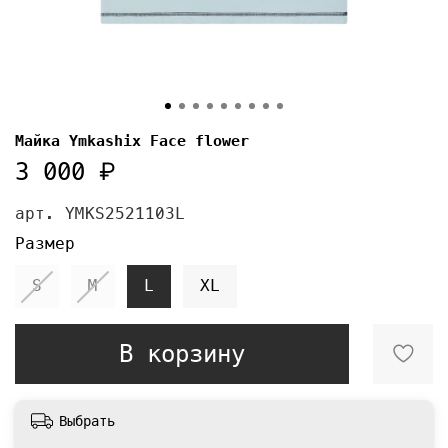
Майка Ymkashix Face flower
3 000 ₽
арт.
YMKS2521103L
Размер
S
M
L
XL
В корзину
Выбрать