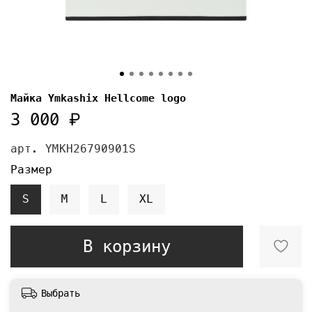
Майка Ymkashix Hellcome logo
3 000 ₽
арт.
YMKH26790901S
Размер
S
M
L
XL
В корзину
Выбрать