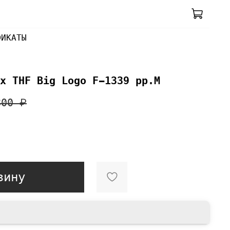
ФИКАТЫ
x THF Big Logo F-1339 pp.M
800 ₽
зину