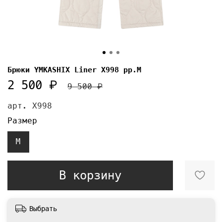
Брюки YMKASHIX Liner X998 pp.M
2 500 ₽
9 500 ₽
арт.
X998
Размер
M
В корзину
Выбрать