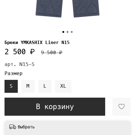
Брюки YMKASHIX Liner N15
2 500 ₽
9 500 ₽
арт.
N15-S
Размер
S
M
L
XL
В корзину
Выбрать